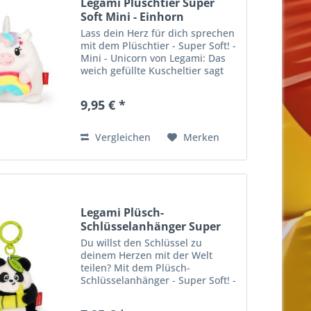
Legami Plüschtier Super
Soft Mini - Einhorn
Lass dein Herz für dich sprechen
mit dem Plüschtier - Super Soft! -
Mini - Unicorn von Legami: Das
weich gefüllte Kuscheltier sagt
mehr als tausend Worte. Schreib
seinen Namen in den
9,95 € *
Personalausweis, den das Tier
dabei hat. Hier findest...
Vergleichen
Merken
Legami Plüsch-
Schlüsselanhänger Super
Soft Tiny...
Du willst den Schlüssel zu
deinem Herzen mit der Welt
teilen? Mit dem Plüsch-
Schlüsselanhänger - Super Soft! -
Tiny - Panda von Legami hast du
deinen Schlüssel immer dabei.