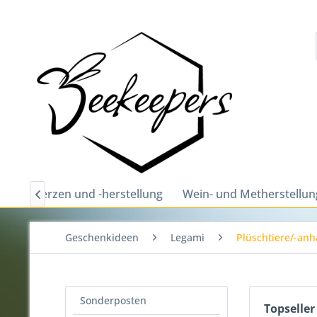
hs
Kerzen und -herstellung
Wein- und Metherstellun

Geschenkideen
Legami
Plüschtiere/-anh
Sonderposten
Topseller