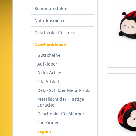
Bienenprodukte
Naturkosmetik
Geschenke für Imker
Geschenkideen
Gutscheine
Aufkleber
Deko-Artikel
Filz-Artikel
Deko-Schilder Metall/Holz
Metallschilder - lustige
Sprüche
Geschenke für Männer
Für Kinder
Legami