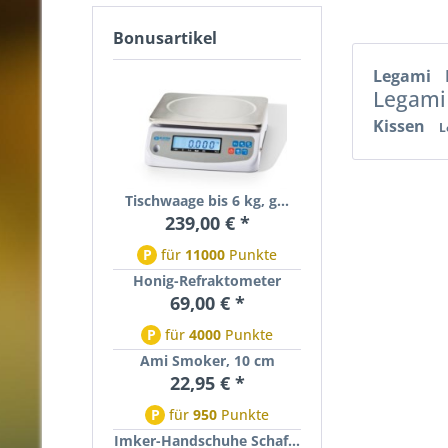
Bonusartikel
Legami
Legam
Kissen
L
Tischwaage bis 6 kg, g...
239,00 € *
P
für
11000
Punkte
Honig-Refraktometer
69,00 € *
P
für
4000
Punkte
Ami Smoker, 10 cm
22,95 € *
P
für
950
Punkte
Imker-Handschuhe Schaf...