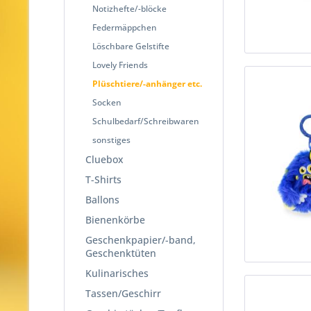
Notizhefte/-blöcke
Federmäppchen
Löschbare Gelstifte
Lovely Friends
Plüschtiere/-anhänger etc.
Socken
Schulbedarf/Schreibwaren
sonstiges
Cluebox
T-Shirts
Ballons
Bienenkörbe
Geschenkpapier/-band,
Geschenktüten
Kulinarisches
Tassen/Geschirr