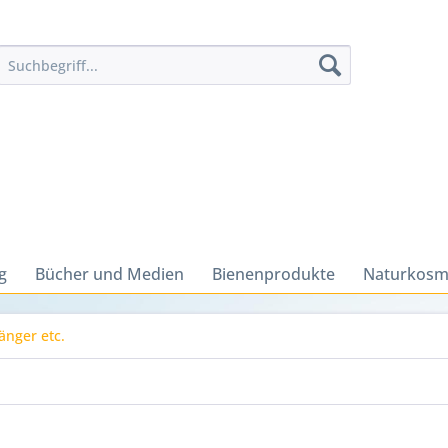
g
Bücher und Medien
Bienenprodukte
Naturkosm
änger etc.