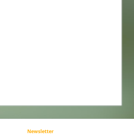
Newsletter