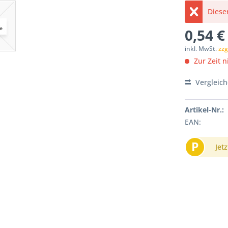
Dieser
0,54 €
inkl. MwSt.
zzg
Zur Zeit ni
Vergleic
Artikel-Nr.:
EAN:
P
Jetz