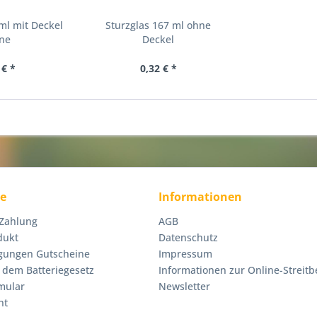
ml mit Deckel
Sturzglas 167 ml ohne
ene
Deckel
 € *
0,32 € *
ce
Informationen
 Zahlung
AGB
dukt
Datenschutz
gungen Gutscheine
Impressum
 dem Batteriegesetz
Informationen zur Online-Streitb
mular
Newsletter
ht