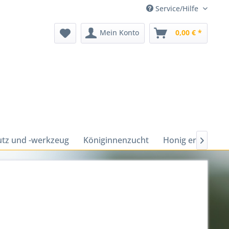
Service/Hilfe
Mein Konto
0,00 € *
tz und -werkzeug
Königinnenzucht
Honig ernten un
