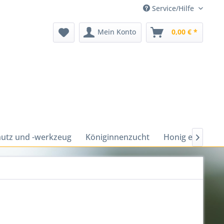
Service/Hilfe
Mein Konto
0,00 € *
utz und -werkzeug
Königinnenzucht
Honig ernten u
