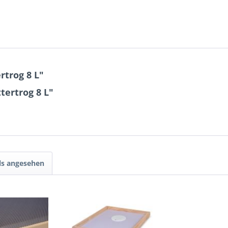
rtrog 8 L"
tertrog 8 L"
ls angesehen