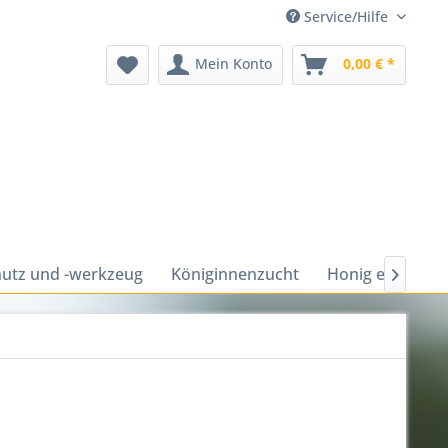
Service/Hilfe
Mein Konto
0,00 € *
utz und -werkzeug
Königinnenzucht
Honig ernten u
