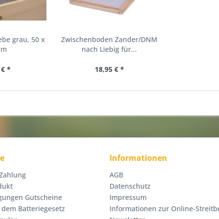
be grau, 50 x
Zwischenboden Zander/DNM
cm
nach Liebig für...
 € *
18,95 € *
ce
Informationen
 Zahlung
AGB
dukt
Datenschutz
gungen Gutscheine
Impressum
 dem Batteriegesetz
Informationen zur Online-Streitb