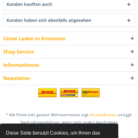
Kunden kauften auch
Kunden haben sich ebenfalls angesehen
Unser Laden in Kremmen
Shop Service
Informationen
Newsletter
* Alle Preise inkl. gesetzl. Mehrwertsteuer zzgl.
Versandkosten
und ggf.
Nachnahmegebühren, wenn nicht anders beschrieben
Diese Seite benutzt Cookies, um Ihnen das
AGB
Bestellung & Zahlung
Datenschutz