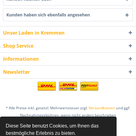
Kunden haben sich ebenfalls angesehen
Unser Laden in Kremmen
Shop Service
Informationen
Newsletter
* Alle Preise inkl. gesetzl. Mehrwertsteuer zzgl.
Versandkosten
und ggf.
Nachnahmegebühren, wenn nicht anders beschrieben
Diese Seite benutzt Cookies, um Ihnen das
AGB
Bestellung & Zahlung
Datenschutz
bestmögliche Erlebnis zu bieten.