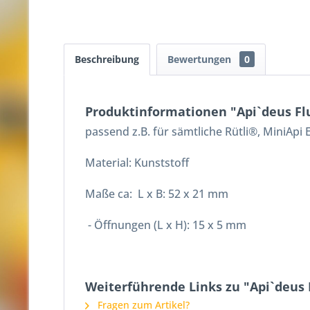
Beschreibung
Bewertungen
0
Produktinformationen "Api`deus Fl
passend z.B. für sämtliche Rütli®, MiniAp
Material: Kunststoff
Maße ca: L x B: 52 x 21 mm
- Öffnungen (L x H): 15 x 5 mm
Weiterführende Links zu "Api`deus
Fragen zum Artikel?