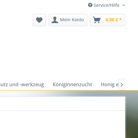
Service/Hilfe
Mein Konto
0,00 € *
utz und -werkzeug
Königinnenzucht
Honig ernten u
