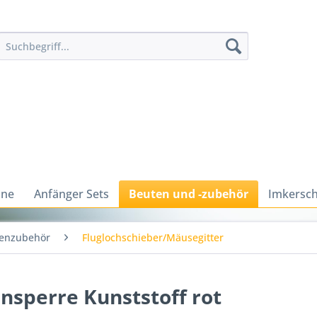
ine
Anfänger Sets
Beuten und -zubehör
Imkersch
enzubehör
Fluglochschieber/Mäusegitter
nsperre Kunststoff rot