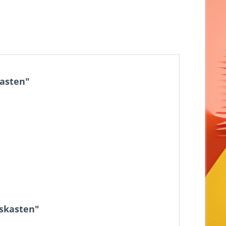
kasten"
gskasten"