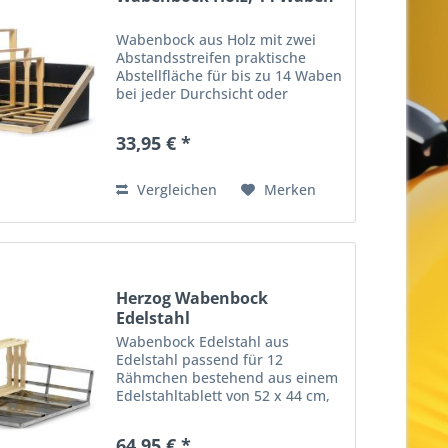
Wabenbock aus Holz mit zwei
Abstandsstreifen praktische
Abstellfläche für bis zu 14 Waben
bei jeder Durchsicht oder
Honigentnahme Maße: ca. 54,5 x
42 cm, Höhe ca. 23 cm
33,95 € *
Vergleichen
Merken
Herzog Wabenbock
Edelstahl
Wabenbock Edelstahl aus
Edelstahl passend für 12
Rähmchen bestehend aus einem
Edelstahltablett von 52 x 44 cm,
zwei Distanzstücken und einer
aufsteckbaren Zackenleiste ein
64,95 € *