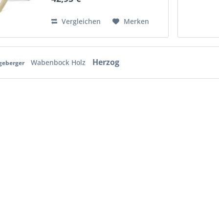
ca. 2 kg
Vergleichen
Merken
Herzog
Wabenbock Holz
geberger