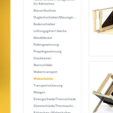
für Rähmchen
Bienenfluchten
Fluglochschieber/Mäusegitter
Bodenschieber
Lüftungsgitter/-bleche
Metalldeckel
Pollengewinnung
Propolisgewinnung
Stockkarten
Warnschilder
Wabentransport
Wabenböcke
Transportsicherung
Waagen
Einengschiede/Trennschiede
Dämmschiede/Thermoschiede
Rähmchen-/Wabenhalter