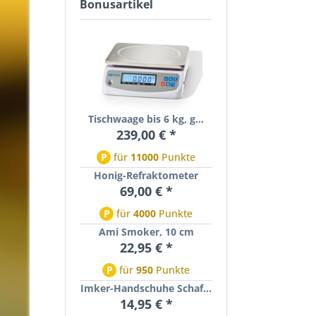
Bonusartikel
Tischwaage bis 6 kg, g...
239,00 € *
P
für
11000
Punkte
Honig-Refraktometer
69,00 € *
P
für
4000
Punkte
Ami Smoker, 10 cm
22,95 € *
P
für
950
Punkte
Imker-Handschuhe Schaf...
14,95 € *