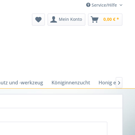
Service/Hilfe
Mein Konto
0,00 € *
utz und -werkzeug
Königinnenzucht
Honig ernten u
