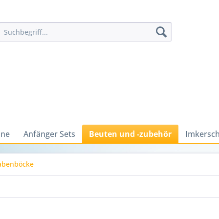
ine
Anfänger Sets
Beuten und -zubehör
Imkersch
benböcke