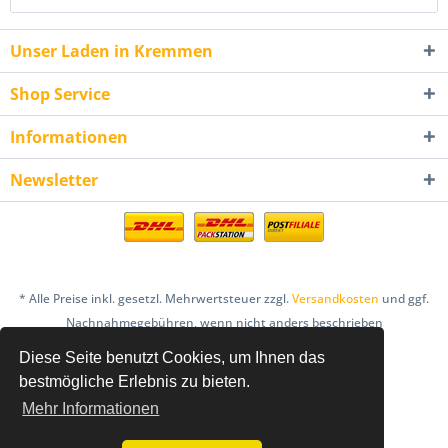
Unser Laden in Kremmen
Shop Service
Informationen
Newsletter
* Alle Preise inkl. gesetzl. Mehrwertsteuer zzgl.
Versandkosten
und ggf.
Nachnahmegebühren, wenn nicht anders beschrieben
Diese Seite benutzt Cookies, um Ihnen das
AGB
Bestellung & Zahlung
Datenschutz
bestmögliche Erlebnis zu bieten.
Einlösebedingungen Gutscheine
Mehr Informationen
Hinweis nach dem Batteriegesetz
Impressum