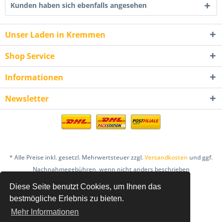
Kunden haben sich ebenfalls angesehen
Unser Laden in Kremmen
Shop Service
Informationen
Newsletter
* Alle Preise inkl. gesetzl. Mehrwertsteuer zzgl.
Versandkosten
und ggf.
Nachnahmegebühren, wenn nicht anders beschrieben
Diese Seite benutzt Cookies, um Ihnen das
AGB
Bestellung & Zahlung
Datenschutz
bestmögliche Erlebnis zu bieten.
Einlösebedingungen Gutscheine
Mehr Informationen