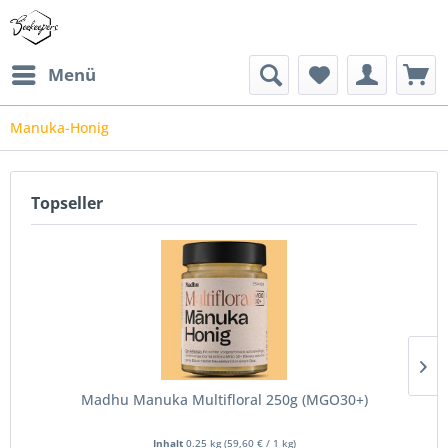
Menü
Manuka-Honig
Topseller
Madhu Manuka Multifloral 250g (MGO30+)
Inhalt
0.25 kg
(
59,60 €
/ 1 kg)