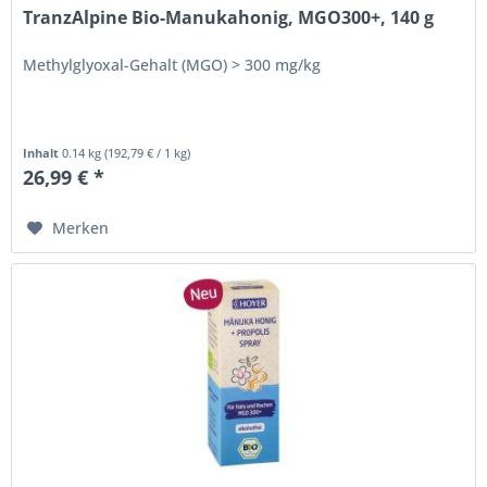
TranzAlpine Bio-Manukahonig, MGO300+, 140 g
Methylglyoxal-Gehalt (MGO) > 300 mg/kg
Inhalt
0.14 kg
(
192,79 €
/ 1 kg)
26,99 € *
Merken