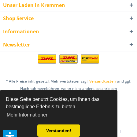
Unser Laden in Kremmen
Shop Service
Informationen
Newsletter
* Alle Preise inkl. gesetzl. Mehrwertsteuer zzgl.
Versandkosten
und ggf.
Nachnahmegebühren, wenn nicht anders beschrieben
Diese Seite benutzt Cookies, um Ihnen das
AGB
Bestellung & Zahlung
Datenschutz
bestmögliche Erlebnis zu bieten.
Einlösebedingungen Gutscheine
Mehr Informationen
Hinweis nach dem Batteriegesetz
Impressum
Verstanden!
Informationen zur Online-Streitbeilegung
Newsletter