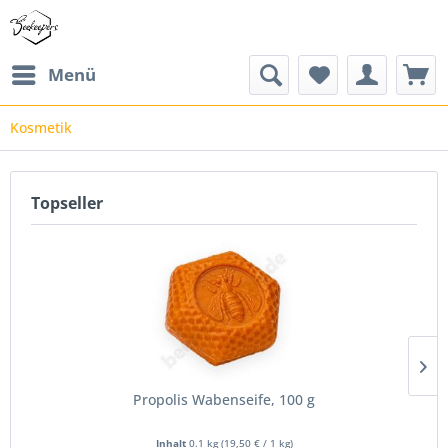
Menü
Kosmetik
Topseller
Propolis Wabenseife, 100 g
Inhalt
0.1 kg
(
19,50 €
/ 1 kg)