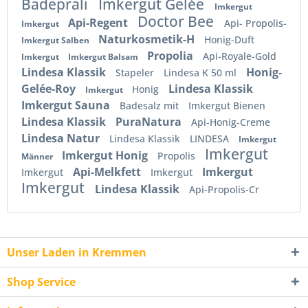
Badeprali
Imkergut Gelée
Imkergut
Doctor Bee
Api-Regent
Api- Propolis-
Imkergut
Naturkosmetik-H
Honig-Duft
Imkergut Salben
Propolia
Api-Royale-Gold
Imkergut
Imkergut Balsam
Lindesa Klassik
Honig-
Stapeler
Lindesa K 50 ml
Gelée-Roy
Lindesa Klassik
Honig
Imkergut
Imkergut Sauna
Badesalz mit
Imkergut Bienen
Lindesa Klassik
PuraNatura
Api-Honig-Creme
Lindesa Natur
Lindesa Klassik
LINDESA
Imkergut
Imkergut
Imkergut Honig
Propolis
Männer
Api-Melkfett
Imkergut
Imkergut
Imkergut
Imkergut
Lindesa Klassik
Api-Propolis-Cr
Unser Laden in Kremmen
Shop Service