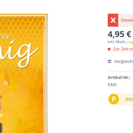
Dieser
4,95 €
inkl. MwSt.
zzg
Zur Zeit ni
Vergleic
Artikel-Nr.:
EAN:
P
Jetz