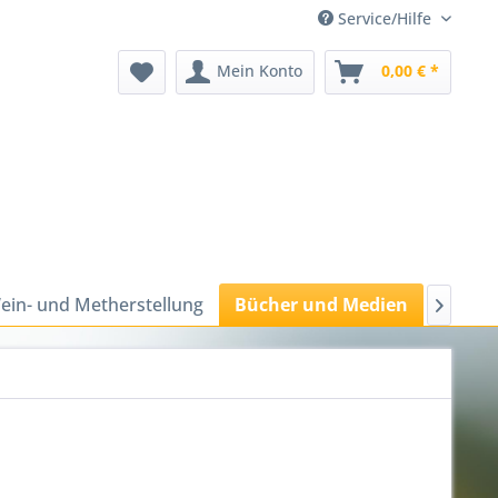
Service/Hilfe
Mein Konto
0,00 € *
ein- und Metherstellung
Bücher und Medien
Bienen
