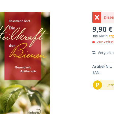
Dieser
9,90 €
inkl. MwSt.
zzg
Zur Zeit ni
Vergleic
Artikel-Nr.:
EAN:
P
Jetz