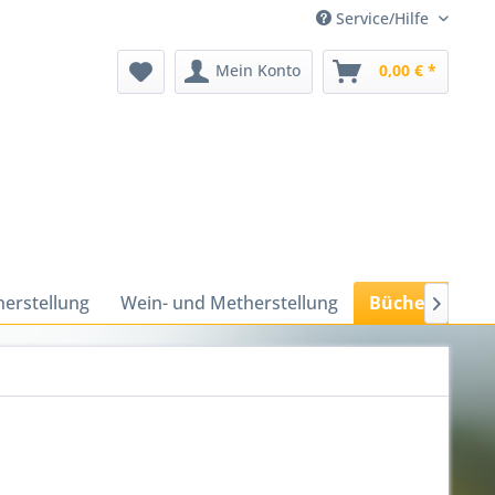
Service/Hilfe
Mein Konto
0,00 € *
herstellung
Wein- und Metherstellung
Bücher und M
