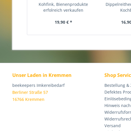
Kohfink, Bienenprodukte
Dippelreithe
erfolreich verkaufen
Koch
19,90 € *
16,90
Unser Laden in Kremmen
Shop Servi
beekeepers Imkereibedarf
Bestellung &
Defektes Pro
Berliner Straße 57
Einlösebedin
16766 Kremmen
Hinweis nach
Widerrufsfor
Widerrufsrec
Versand