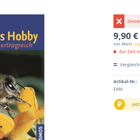
Dieser
9,90 €
inkl. MwSt.
zzg
Zur Zeit ni
Vergleic
Artikel-Nr.:
EAN:
P
Jetz