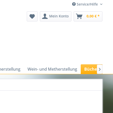
Service/Hilfe
Mein Konto
0,00 € *
herstellung
Wein- und Metherstellung
Bücher und M
