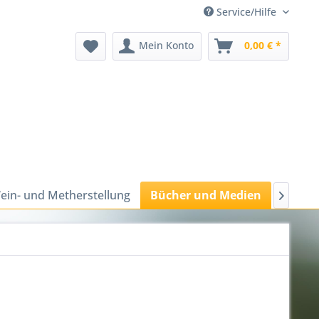
Service/Hilfe
Mein Konto
0,00 € *
ein- und Metherstellung
Bücher und Medien
Bienen
