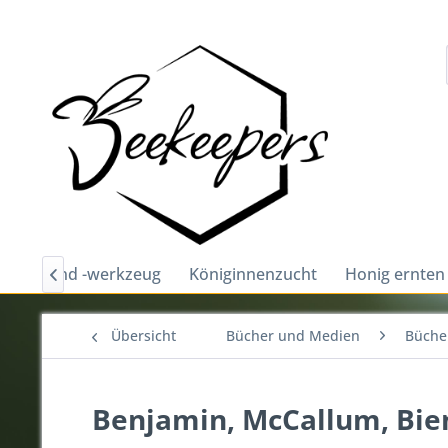
chutz und -werkzeug
Königinnenzucht
Honig ernten

Übersicht
Bücher und Medien
Bücher
Benjamin, McCallum, Bie