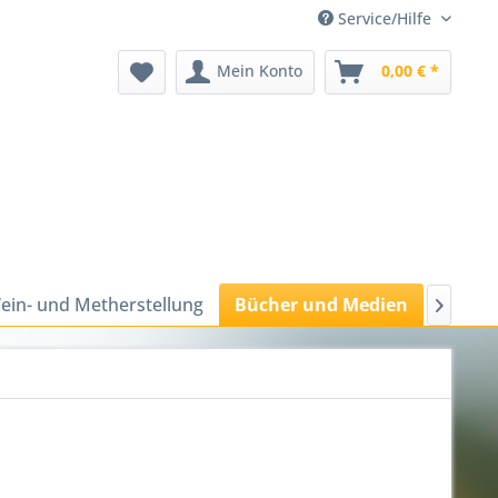
Service/Hilfe
Mein Konto
0,00 € *
ein- und Metherstellung
Bücher und Medien
Bienen
