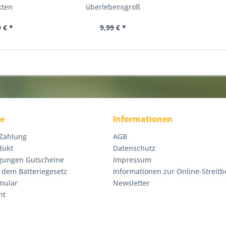
kten
überlebensgroß
 € *
9,99 € *
ce
Informationen
 Zahlung
AGB
dukt
Datenschutz
gungen Gutscheine
Impressum
 dem Batteriegesetz
Informationen zur Online-Streitb
mular
Newsletter
ht