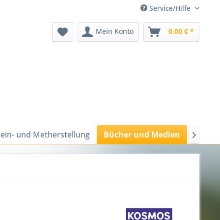
Service/Hilfe
Mein Konto
0,00 € *
ein- und Metherstellung
Bücher und Medien
Bienen
