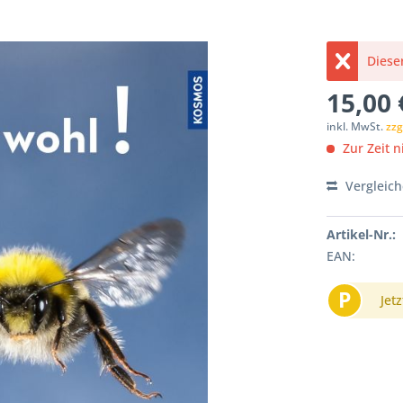
Dieser
15,00 
inkl. MwSt.
zzg
Zur Zeit ni
Vergleic
Artikel-Nr.:
EAN:
P
Jetz