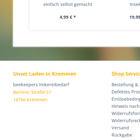
einfach selbst gemacht
Inse
4,99 € *
19,99
Unser Laden in Kremmen
Shop Servi
beekeepers Imkereibedarf
Bestellung &
Defektes Pro
Berliner Straße 57
Einlösebedin
16766 Kremmen
Hinweis nach
Widerrufsfor
Widerrufsrec
Versand
Rückgabe