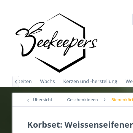
und bearbeiten
Wachs
Kerzen und -herstellung
Wei

Übersicht
Geschenkideen
Bienenkör
Korbset: Weissenseifene