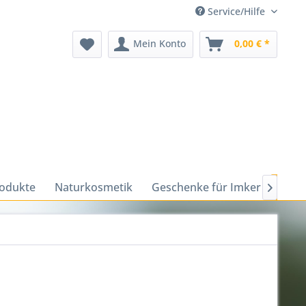
Service/Hilfe
Mein Konto
0,00 € *
odukte
Naturkosmetik
Geschenke für Imker
Gesc
