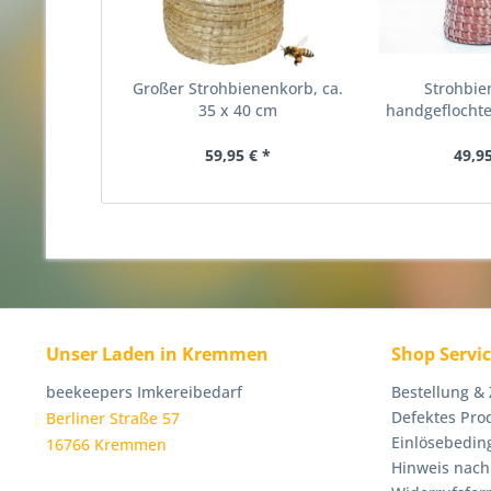
Großer Strohbienenkorb, ca.
Strohbi
35 x 40 cm
handgeflochten
c
59,95 € *
49,95
Unser Laden in Kremmen
Shop Servi
beekeepers Imkereibedarf
Bestellung &
Defektes Pro
Berliner Straße 57
Einlösebedin
16766 Kremmen
Hinweis nach