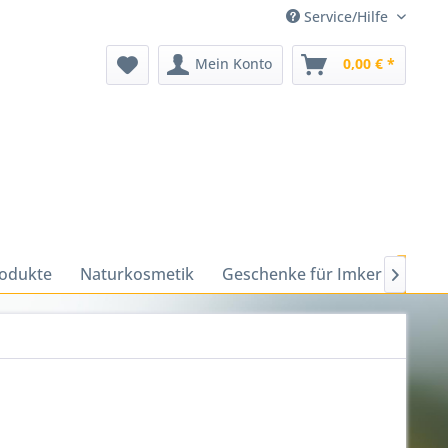
Service/Hilfe
Mein Konto
0,00 € *
odukte
Naturkosmetik
Geschenke für Imker
Gesc
