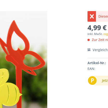
Dieser
4,99 €
inkl. MwSt.
zzg
Zur Zeit ni
Vergleic
Artikel-Nr.:
EAN:
P
Jetz