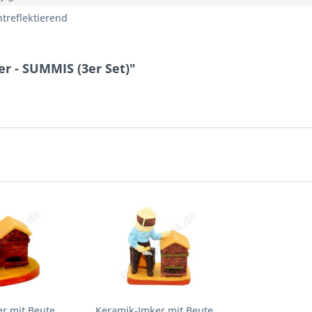
chtreflektierend
r - SUMMIS (3er Set)"
r mit Beute,
Keramik-Imker mit Beute,