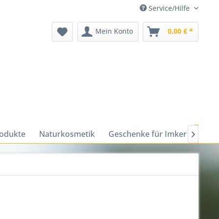
Service/Hilfe
Mein Konto
0,00 € *
odukte
Naturkosmetik
Geschenke für Imker
Gesc
