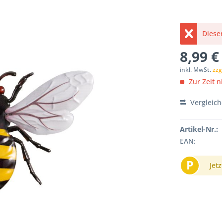
Dieser
8,99 €
inkl. MwSt.
zzg
Zur Zeit ni
Vergleic
Artikel-Nr.:
EAN:
P
Jetz