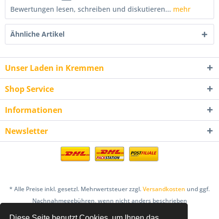
Bewertungen lesen, schreiben und diskutieren...
mehr
Ähnliche Artikel
Unser Laden in Kremmen
Shop Service
Informationen
Newsletter
* Alle Preise inkl. gesetzl. Mehrwertsteuer zzgl.
Versandkosten
und ggf.
Nachnahmegebühren, wenn nicht anders beschrieben
Diese Seite benutzt Cookies, um Ihnen das