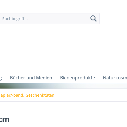
g
Bücher und Medien
Bienenprodukte
Naturkosm
apier/-band, Geschenktüten
 cm