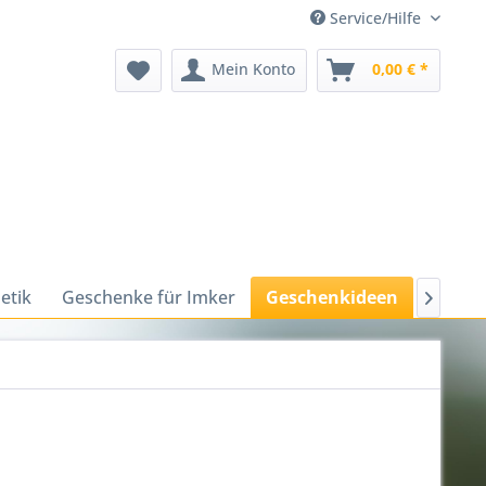
Service/Hilfe
Mein Konto
0,00 € *
etik
Geschenke für Imker
Geschenkideen
Harmon
