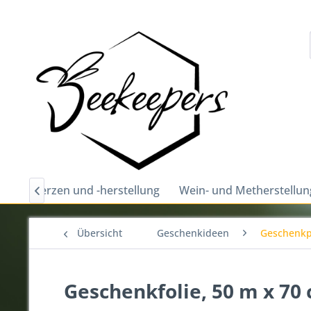
hs
Kerzen und -herstellung
Wein- und Metherstellun

Übersicht
Geschenkideen
Geschenkp
Geschenkfolie, 50 m x 70