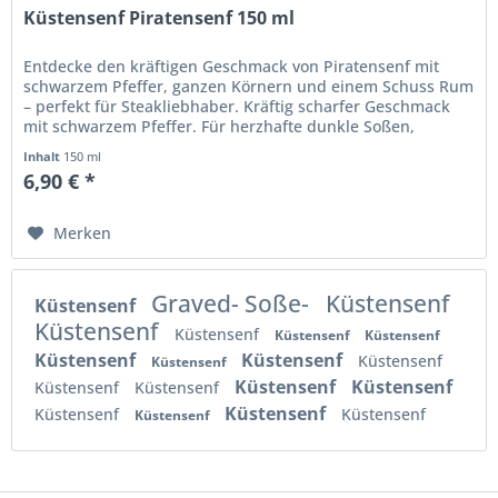
Küstensenf Piratensenf 150 ml
Entdecke den kräftigen Geschmack von Piratensenf mit
schwarzem Pfeffer, ganzen Körnern und einem Schuss Rum
– perfekt für Steakliebhaber. Kräftig scharfer Geschmack
mit schwarzem Pfeffer. Für herzhafte dunkle Soßen,
Rinder- und...
Inhalt
150 ml
6,90 € *
Merken
Graved- Soße-
Küstensenf
Küstensenf
Küstensenf
Küstensenf
Küstensenf
Küstensenf
Küstensenf
Küstensenf
Küstensenf
Küstensenf
Küstensenf
Küstensenf
Küstensenf
Küstensenf
Küstensenf
Küstensenf
Küstensenf
Küstensenf