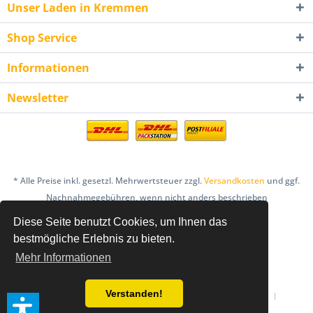
Unser Laden in Kremmen
Shop Service
Informationen
Newsletter
* Alle Preise inkl. gesetzl. Mehrwertsteuer zzgl.
Versandkosten
und ggf.
Nachnahmegebühren, wenn nicht anders beschrieben
Diese Seite benutzt Cookies, um Ihnen das
AGB
Bestellung & Zahlung
Datenschutz
bestmögliche Erlebnis zu bieten.
Einlösebedingungen Gutscheine
Mehr Informationen
Hinweis nach dem Batteriegesetz
Impressum
Verstanden!
Informationen zur Online-Streitbeilegung
Newsletter