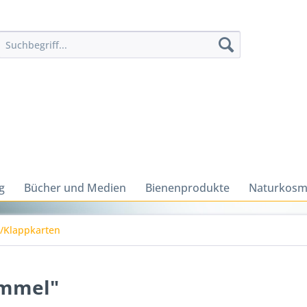
g
Bücher und Medien
Bienenprodukte
Naturkosm
n/Klappkarten
ummel"