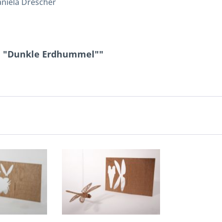
aniela Drescher
te "Dunkle Erdhummel""