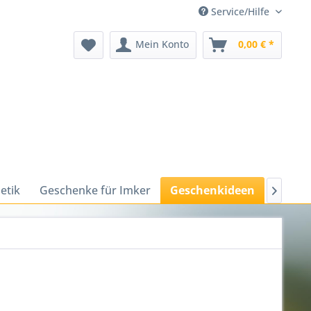
Service/Hilfe
Mein Konto
0,00 € *
etik
Geschenke für Imker
Geschenkideen
Harmon
