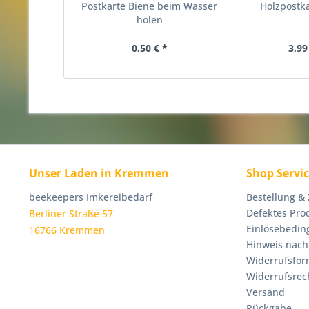
Postkarte Biene beim Wasser
Holzpostka
holen
0,50 € *
3,99
Unser Laden in Kremmen
Shop Servi
beekeepers Imkereibedarf
Bestellung &
Defektes Pro
Berliner Straße 57
Einlösebedin
16766 Kremmen
Hinweis nach
Widerrufsfor
Widerrufsrec
Versand
Rückgabe