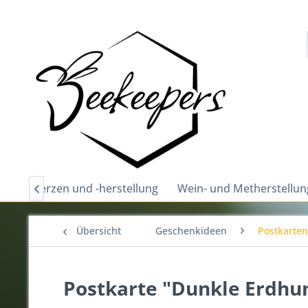
hs
Kerzen und -herstellung
Wein- und Metherstellun

Übersicht
Geschenkideen
Postkarte
Postkarte "Dunkle Erdh