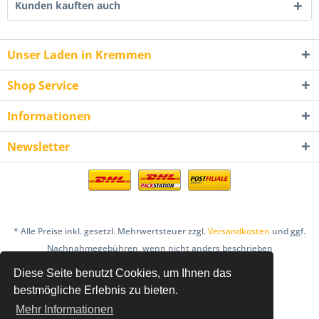
Kunden kauften auch
Unser Laden in Kremmen
Shop Service
Informationen
Newsletter
* Alle Preise inkl. gesetzl. Mehrwertsteuer zzgl.
Versandkosten
und ggf.
Nachnahmegebühren, wenn nicht anders beschrieben
Diese Seite benutzt Cookies, um Ihnen das
AGB
Bestellung & Zahlung
Datenschutz
bestmögliche Erlebnis zu bieten.
Einlösebedingungen Gutscheine
Mehr Informationen