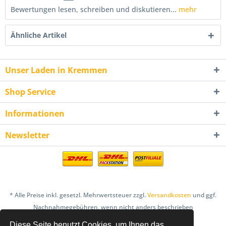
Bewertungen lesen, schreiben und diskutieren...
mehr
Ähnliche Artikel
Unser Laden in Kremmen
Shop Service
Informationen
Newsletter
* Alle Preise inkl. gesetzl. Mehrwertsteuer zzgl.
Versandkosten
und ggf.
Nachnahmegebühren, wenn nicht anders beschrieben
Diese Seite benutzt Cookies, um Ihnen das