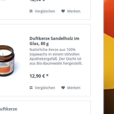
Werbegeschenk. Mit dem Aroma
von Vanille und Patchouli.
Gebrauchsanweisung...
Vergleichen
Merken
Duftkerze Sandelholz im
Glas, 80 g
Natürliche Kerze aus 100%
Sojawachs in einem stilvollen
Apothekergefäß. Der Docht ist
aus Bio-Baumwolle hergestellt.
Auch ideal für einen
Geschenkkorb oder als
12,90 € *
Werbegeschenk. Mit dem Aroma
von Sandelholz.
Gebrauchsanweisung
Vergleichen
Merken
Mindestens 1...
uftkerze