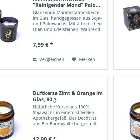
"Reinigender Mond" Palo...
Glänzende Manifestationskerze
im Glas, handgegossen aus Soja-
und Palmwachs. Mit ätherischen
Ölen und Edelsteinen. Während
die Kerze brennt, sinken die
Edelsteine mit dem Wachs
7,99 € *
zusammen. Nach Ende der
Brennzeit der Kerze, können Sie
die...
Vergleichen
Merken
Duftkerze Zimt & Orange im
Glas, 80 g
Natürliche Kerze aus 100%
Sojawachs in einem stilvollen
Apothekergefäß. Der Docht ist
aus Bio-Baumwolle hergestellt.
Auch ideal für einen
Geschenkkorb oder als
12,90 € *