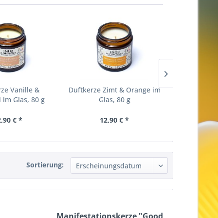
ze Vanille &
Duftkerze Zimt & Orange im
Manifestati
 im Glas, 80 g
Glas, 80 g
Furt
,90 € *
12,90 € *
7,
Sortierung:
Manifestationskerze "Good