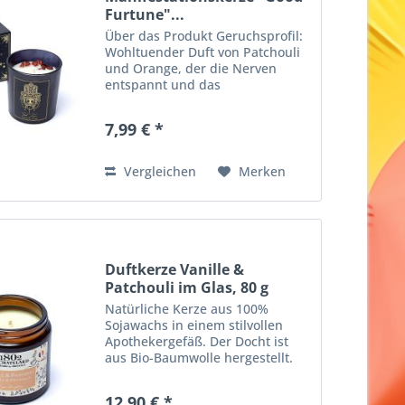
Furtune"...
Über das Produkt Geruchsprofil:
Wohltuender Duft von Patchouli
und Orange, der die Nerven
entspannt und das
Selbstvertrauen stärkt. Edelstein:
roter Jaspis Docht: Baumwolle
7,99 € *
Brenndauer: ±20 Stunden Über
Manifestationskerzen Eine...
Vergleichen
Merken
Duftkerze Vanille &
Patchouli im Glas, 80 g
Natürliche Kerze aus 100%
Sojawachs in einem stilvollen
Apothekergefäß. Der Docht ist
aus Bio-Baumwolle hergestellt.
Auch ideal für einen
Geschenkkorb oder als
12,90 € *