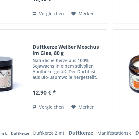
Werbegeschenk. Mit dem Aroma
von Zimt und Orange.
Gebrauchsanweisung...
Vergleichen
Merken
Duftkerze Weißer Moschus
im Glas, 80 g
Natürliche Kerze aus 100%
Sojawachs in einem stilvollen
Apothekergefäß. Der Docht ist
aus Bio-Baumwolle hergestellt.
Auch ideal für einen
Geschenkkorb oder als
12,90 € *
Werbegeschenk. Mit dem Aroma
von Moschus.
Gebrauchsanweisung
Vergleichen
Merken
Mindestens 1...
Duftkerze
D
Duftkerze Zimt
Manifestationsk
onsk
Duftkerze