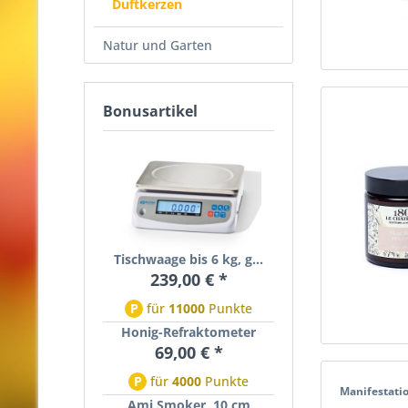
Duftkerzen
Natur und Garten
Bonusartikel
Tischwaage bis 6 kg, g...
239,00 € *
P
für
11000
Punkte
Honig-Refraktometer
69,00 € *
P
für
4000
Punkte
Manifestati
Ami Smoker, 10 cm