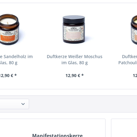
e Sandelholz im
Duftkerze Weißer Moschus
Duftker
las, 80 g
im Glas, 80 g
Patchouli
12,90 € *
12,90 € *
12
Manifestationskerze