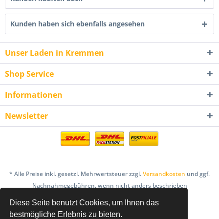
Kunden haben sich ebenfalls angesehen
Unser Laden in Kremmen
Shop Service
Informationen
Newsletter
* Alle Preise inkl. gesetzl. Mehrwertsteuer zzgl.
Versandkosten
und ggf.
Nachnahmegebühren, wenn nicht anders beschrieben
Diese Seite benutzt Cookies, um Ihnen das
AGB
Bestellung & Zahlung
Datenschutz
bestmögliche Erlebnis zu bieten.