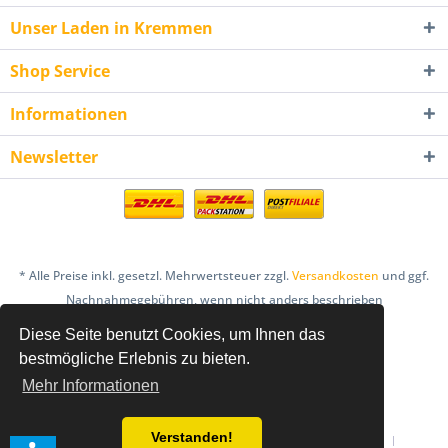
Unser Laden in Kremmen
Shop Service
Informationen
Newsletter
* Alle Preise inkl. gesetzl. Mehrwertsteuer zzgl.
Versandkosten
und ggf.
Nachnahmegebühren, wenn nicht anders beschrieben
Diese Seite benutzt Cookies, um Ihnen das
AGB
Bestellung & Zahlung
Datenschutz
bestmögliche Erlebnis zu bieten.
Einlösebedingungen Gutscheine
Mehr Informationen
Hinweis nach dem Batteriegesetz
Impressum
Verstanden!
Informationen zur Online-Streitbeilegung
Newsletter