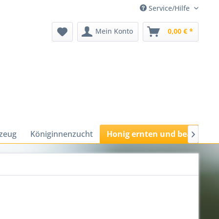
Service/Hilfe
Mein Konto
0,00 € *
kzeug
Königinnenzucht
Honig ernten und bearbeite
