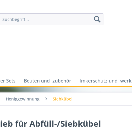
er Sets
Beuten und -zubehör
Imkerschutz und -wer
Honiggewinnung
Siebkübel
ieb für Abfüll-/Siebkübel