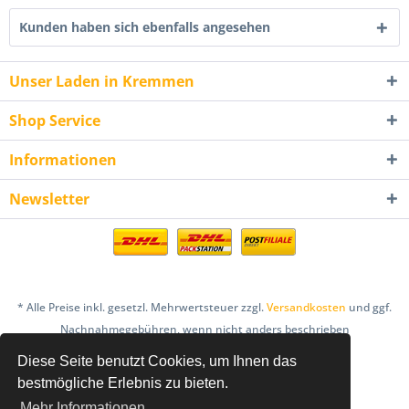
Kunden haben sich ebenfalls angesehen
Unser Laden in Kremmen
Shop Service
Informationen
Newsletter
* Alle Preise inkl. gesetzl. Mehrwertsteuer zzgl.
Versandkosten
und ggf.
Nachnahmegebühren, wenn nicht anders beschrieben
Diese Seite benutzt Cookies, um Ihnen das
AGB
Bestellung & Zahlung
Datenschutz
bestmögliche Erlebnis zu bieten.
Einlösebedingungen Gutscheine
Mehr Informationen