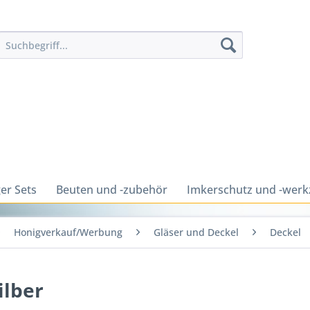
er Sets
Beuten und -zubehör
Imkerschutz und -wer
Honigverkauf/Werbung
Gläser und Deckel
Deckel
ilber