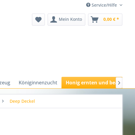
Service/Hilfe
Mein Konto
0,00 € *
kzeug
Königinnenzucht
Honig ernten und bearbeite

Deep Deckel