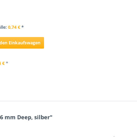
alle:
0,74 €
*
n den Einkaufswagen
4 €
*
6 mm Deep, silber"