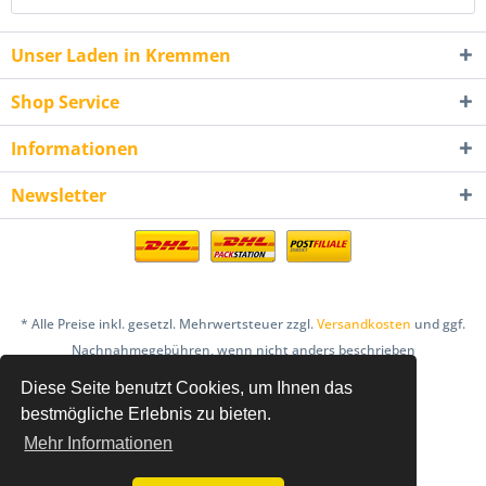
Unser Laden in Kremmen
Shop Service
Informationen
Newsletter
* Alle Preise inkl. gesetzl. Mehrwertsteuer zzgl.
Versandkosten
und ggf.
Nachnahmegebühren, wenn nicht anders beschrieben
Diese Seite benutzt Cookies, um Ihnen das
AGB
Bestellung & Zahlung
Datenschutz
bestmögliche Erlebnis zu bieten.
Einlösebedingungen Gutscheine
Mehr Informationen
Hinweis nach dem Batteriegesetz
Impressum