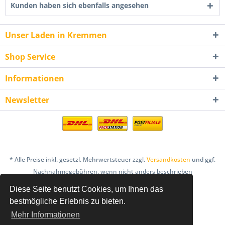
Kunden haben sich ebenfalls angesehen
Unser Laden in Kremmen
Shop Service
Informationen
Newsletter
* Alle Preise inkl. gesetzl. Mehrwertsteuer zzgl.
Versandkosten
und ggf.
Nachnahmegebühren, wenn nicht anders beschrieben
Diese Seite benutzt Cookies, um Ihnen das
AGB
Bestellung & Zahlung
Datenschutz
bestmögliche Erlebnis zu bieten.
Einlösebedingungen Gutscheine
Mehr Informationen