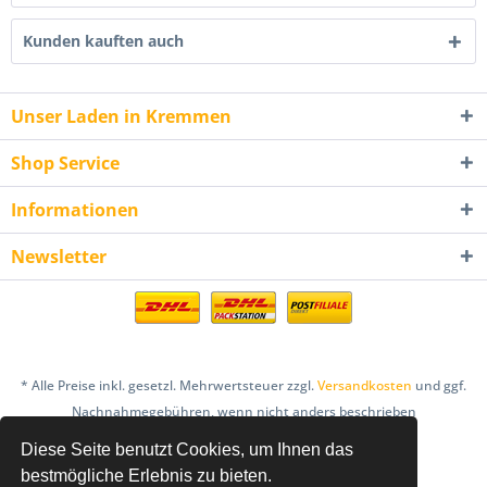
Kunden kauften auch
Unser Laden in Kremmen
Shop Service
Informationen
Newsletter
* Alle Preise inkl. gesetzl. Mehrwertsteuer zzgl.
Versandkosten
und ggf.
Nachnahmegebühren, wenn nicht anders beschrieben
Diese Seite benutzt Cookies, um Ihnen das
AGB
Bestellung & Zahlung
Datenschutz
bestmögliche Erlebnis zu bieten.