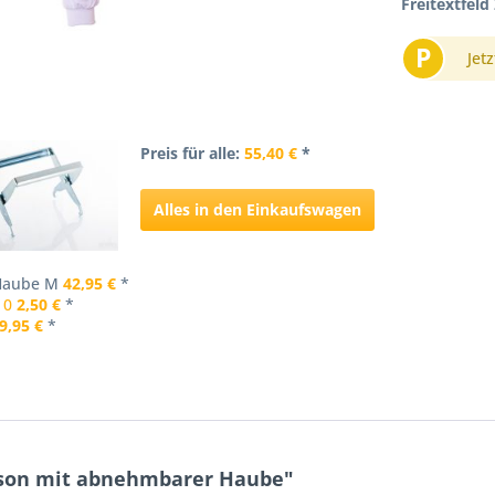
Freitextfeld 
P
Jetz
Preis für alle:
55,40 €
*
Alles in den Einkaufswagen
 Haube M
42,95 €
*
 0
2,50 €
*
9,95 €
*
uson mit abnehmbarer Haube"