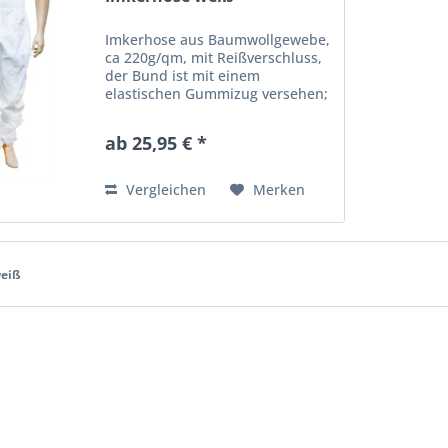
Imkerhose aus Baumwollgewebe,
ca 220g/qm, mit Reißverschluss,
der Bund ist mit einem
elastischen Gummizug versehen;
2 Taschen sowie 2 Seitentaschen;
Beinabschluss mit Gummizug
ab 25,95 € *
und zusätzlichem Reißverschluss.
Die Hosen sind vorgewaschen...
Vergleichen
Merken
weiß