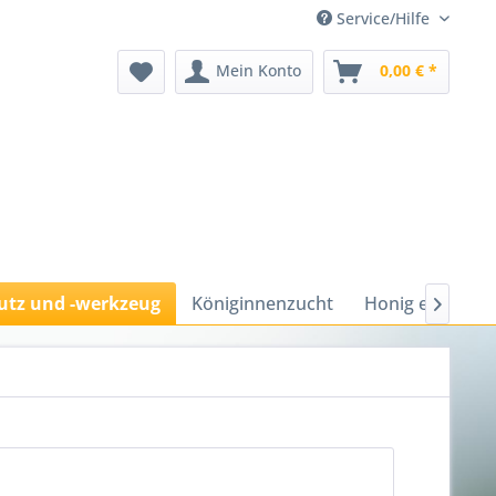
Service/Hilfe
Mein Konto
0,00 € *
utz und -werkzeug
Königinnenzucht
Honig ernten u
