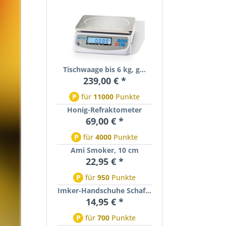
Tischwaage bis 6 kg, g...
239,00 € *
P
für
11000
Punkte
Honig-Refraktometer
69,00 € *
P
für
4000
Punkte
Ami Smoker, 10 cm
22,95 € *
P
für
950
Punkte
Imker-Handschuhe Schaf...
14,95 € *
P
für
700
Punkte