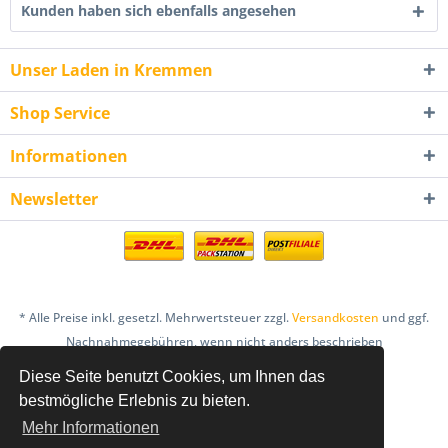
Kunden haben sich ebenfalls angesehen
Unser Laden in Kremmen
Shop Service
Informationen
Newsletter
* Alle Preise inkl. gesetzl. Mehrwertsteuer zzgl.
Versandkosten
und ggf.
Nachnahmegebühren, wenn nicht anders beschrieben
Diese Seite benutzt Cookies, um Ihnen das
AGB
Bestellung & Zahlung
Datenschutz
bestmögliche Erlebnis zu bieten.
Einlösebedingungen Gutscheine
Mehr Informationen