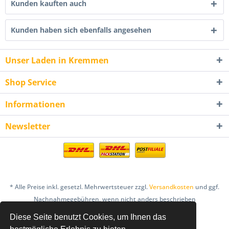
Kunden kauften auch
Kunden haben sich ebenfalls angesehen
Unser Laden in Kremmen
Shop Service
Informationen
Newsletter
* Alle Preise inkl. gesetzl. Mehrwertsteuer zzgl.
Versandkosten
und ggf.
Nachnahmegebühren, wenn nicht anders beschrieben
Diese Seite benutzt Cookies, um Ihnen das
AGB
Bestellung & Zahlung
Datenschutz