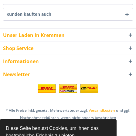
Kunden kauften auch
Unser Laden in Kremmen
Shop Service
Informationen
Newsletter
* Alle Preise inkl. gesetzl. Mehrwertsteuer zzgl.
Versandkosten
und ggf.
Nachnahmegebühren, wenn nicht anders beschrieben
Diese Seite benutzt Cookies, um Ihnen das
AGB
Bestellung & Zahlung
Datenschutz
bestmögliche Erlebnis zu bieten.