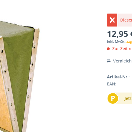
Dieser
12,95 
inkl. MwSt.
zzg
Zur Zeit ni
Vergleic
Artikel-Nr.:
EAN:
P
Jetz