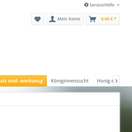
Service/Hilfe
Mein Konto
0,00 € *
utz und -werkzeug
Königinnenzucht
Honig ernten u
