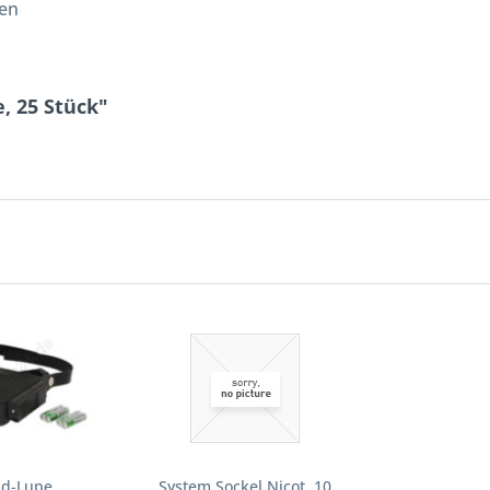
len
, 25 Stück"
nd-Lupe
System Sockel Nicot, 10