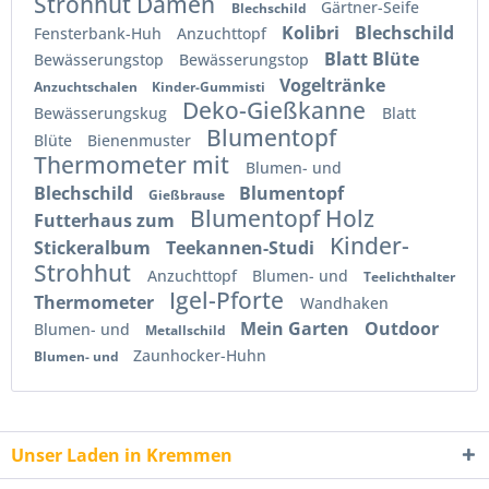
Strohhut Damen
Gärtner-Seife
Blechschild
Kolibri
Blechschild
Fensterbank-Huh
Anzuchttopf
Blatt Blüte
Bewässerungstop
Bewässerungstop
Vogeltränke
Anzuchtschalen
Kinder-Gummisti
Deko-Gießkanne
Bewässerungskug
Blatt
Blumentopf
Blüte
Bienenmuster
Thermometer mit
Blumen- und
Blechschild
Blumentopf
Gießbrause
Blumentopf Holz
Futterhaus zum
Kinder-
Stickeralbum
Teekannen-Studi
Strohhut
Anzuchttopf
Blumen- und
Teelichthalter
Igel-Pforte
Thermometer
Wandhaken
Mein Garten
Outdoor
Blumen- und
Metallschild
Zaunhocker-Huhn
Blumen- und
Unser Laden in Kremmen