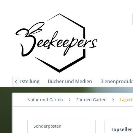
nd Metherstellung
Bücher und Medien
Bienenproduk

Natur und Garten
Für den Garten
Lagerf
Sonderposten
Topseller