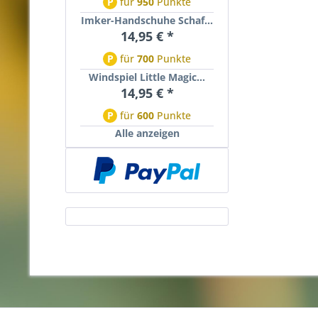
P
für
950
Punkte
Imker-Handschuhe Schaf...
14,95 € *
P
für
700
Punkte
Windspiel Little Magic...
14,95 € *
P
für
600
Punkte
Alle anzeigen