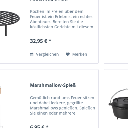
Kochen im Freien über dem
Feuer ist ein Erlebnis, ein echtes
Abenteuer. Bereiten Sie die
köstlichsten Gerichte mit diesem
gusseisernen Feuerrost, der in
einer Feuerschale, einem
32,95 € *
Feuerring oder in einem
Lagerfeuer verwendet werden
kann....
Vergleichen
Merken
Marshmallow-Spieß
Gemütlich rund ums Feuer sitzen
und dabei leckere, gegrillte
Marshmallows genießen. Spießen
Sie einen oder mehrere
Marshmallows auf und halten Sie
dann den Spieß, der einen
6,95 € *