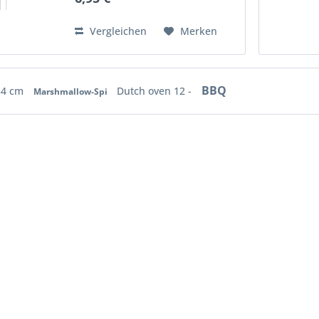
Holzgriff besitzt, über das Feuer.
Dank des langen Stiels eignet...
Vergleichen
Merken
BBQ
34 cm
Dutch oven 12 -
Marshmallow-Spi