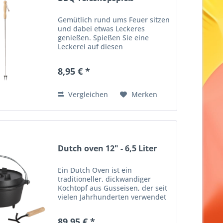
Gemütlich rund ums Feuer sitzen
und dabei etwas Leckeres
genießen. Spießen Sie eine
Leckerei auf diesen
Teleskopgrillspieß und halten Sie
es dann über das Feuer. Dieser
8,95 € *
lässt sich von 19 cm auf bis zu 80
cm ausziehen und bietet so
einen...
Vergleichen
Merken
Dutch oven 12" - 6,5 Liter
Ein Dutch Oven ist ein
traditioneller, dickwandiger
Kochtopf aus Gusseisen, der seit
vielen Jahrhunderten verwendet
wird. Dank des Materials wird die
Wärme gleichmäßig über den
89,95 € *