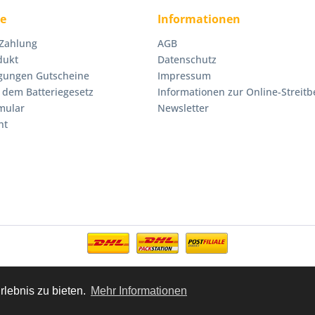
ce
Informationen
 Zahlung
AGB
dukt
Datenschutz
gungen Gutscheine
Impressum
 dem Batteriegesetz
Informationen zur Online-Streitb
mular
Newsletter
ht
rlebnis zu bieten.
Mehr Informationen
zl. Mehrwertsteuer zzgl.
Versandkosten
und ggf. Nachnahmegebühren, wenn ni