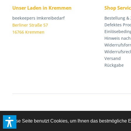
Unser Laden in Kremmen
Shop Servi
beekeepers Imkereibedarf
Bestellung &
Defektes Pro
Berliner Straße 57
Einlösebedin
16766 Kremmen
Hinweis nach
Widerrufsfor
Widerrufsrec
Versand
Rückgabe
Diese Seite benutzt Cookies, um Ihnen das bestmögliche E
* Alle Preise inkl. geset