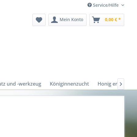
Service/Hilfe
Mein Konto
0,00 € *
tz und -werkzeug
Königinnenzucht
Honig ernten un
