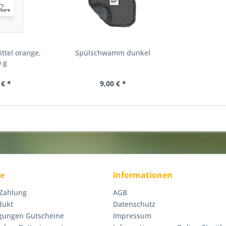
ttel orange,
Spülschwamm dunkel
 g
 € *
9,00 € *
ce
Informationen
 Zahlung
AGB
dukt
Datenschutz
gungen Gutscheine
Impressum