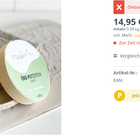
Dieser
14,95 
Inhalt:
0.28 kg 
inkl. MwSt.
zzg
Zur Zeit ni
Vergleic
Artikel-Nr.:
EAN:
P
Jetz