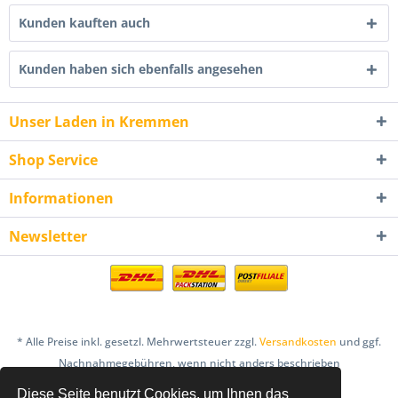
Kunden kauften auch
Kunden haben sich ebenfalls angesehen
Unser Laden in Kremmen
Shop Service
Informationen
Newsletter
* Alle Preise inkl. gesetzl. Mehrwertsteuer zzgl.
Versandkosten
und ggf.
Nachnahmegebühren, wenn nicht anders beschrieben
Diese Seite benutzt Cookies, um Ihnen das