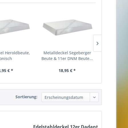
el Heroldbeute,
Metalldeckel Segeberger
Blechdeckel
onisch
Beute & 11er DNM Beute...
universa
,95 € *
18,95 € *
15,
Sortierung:
Edelstahldeckel 12er Dadant