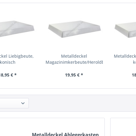
ckel Liebigbeute,
Metalldeckel
Metalldeck
konisch
Magazinimkerbeute/Heroldbeute,...
k
18,95 € *
19,95 € *
18
Metalldeckel Ablegerkasten