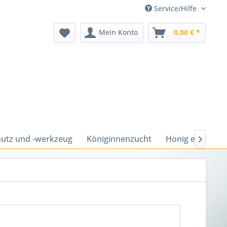
Service/Hilfe
Mein Konto
0,00 € *
utz und -werkzeug
Königinnenzucht
Honig ernten u
