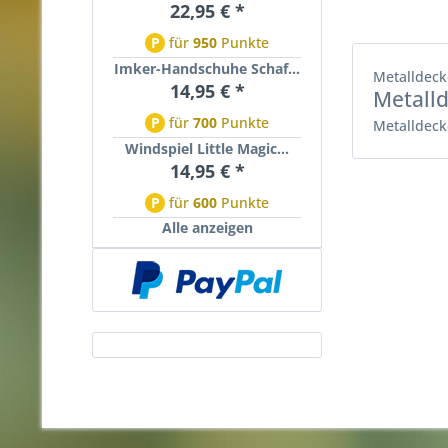
22,95 € *
P
für
950
Punkte
Imker-Handschuhe Schaf...
Metalldeck
14,95 € *
Metall
P
für
700
Punkte
Metalldeck
Windspiel Little Magic...
14,95 € *
P
für
600
Punkte
Alle anzeigen