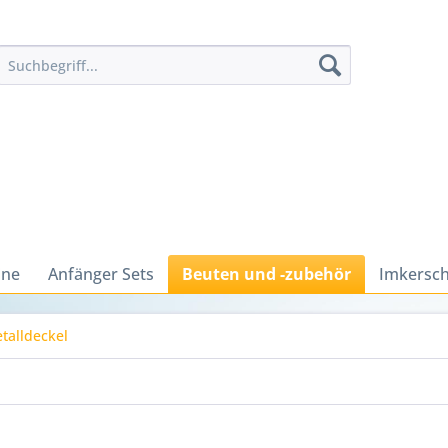
ine
Anfänger Sets
Beuten und -zubehör
Imkersch
talldeckel