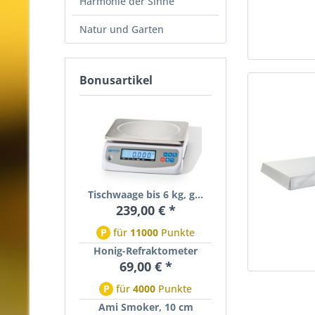
Harmonie der Sinne
Natur und Garten
Bonusartikel
Tischwaage bis 6 kg, g...
239,00 € *
P
für
11000
Punkte
Honig-Refraktometer
69,00 € *
P
für
4000
Punkte
Ami Smoker, 10 cm