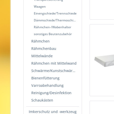
Waagen
Einengschiede/Trennschiede
Dämmschiede/Thermoschiede
Rähmchen-/Wabenhalter
sonstiges Beutenzubehör
Rähmchen
Rähmchenbau
Mittelwände
Rähmchen mit Mittelwand
Schwärme/Kunstschwärme
Bienenfütterung
Varroabehandlung
Reinigung/Desinfektion
Schaukästen
Imkerschutz und -werkzeug