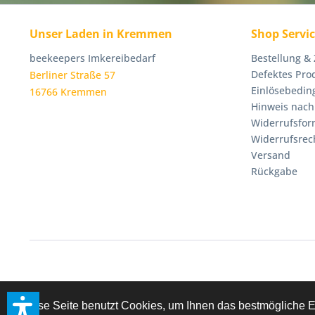
Unser Laden in Kremmen
Shop Servi
beekeepers Imkereibedarf
Bestellung &
Defektes Pro
Berliner Straße 57
Einlösebedin
16766 Kremmen
Hinweis nach
Widerrufsfor
Widerrufsrec
Versand
Rückgabe
Diese Seite benutzt Cookies, um Ihnen das bestmögliche E
* Alle Preise inkl. geset