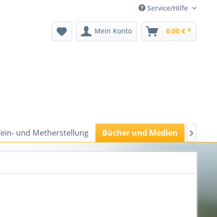
Service/Hilfe
Mein Konto
0,00 € *
ein- und Metherstellung
Bücher und Medien
Bienen
