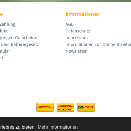
ce
Informationen
 Zahlung
AGB
dukt
Datenschutz
gungen Gutscheine
Impressum
 dem Batteriegesetz
Informationen zur Online-Streitb
mular
Newsletter
ht
rlebnis zu bieten.
Mehr Informationen
zl. Mehrwertsteuer zzgl.
Versandkosten
und ggf. Nachnahmegebühren, wenn ni