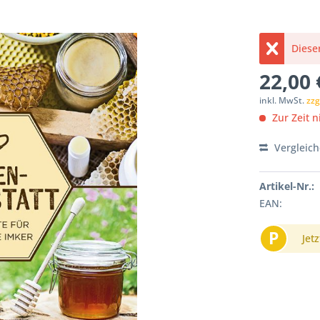
Dieser
22,00 
inkl. MwSt.
zzg
Zur Zeit ni
Vergleic
Artikel-Nr.:
EAN:
P
Jetz